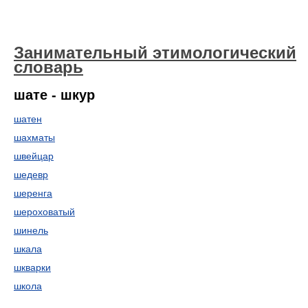
Занимательный этимологический
словарь
шате - шкур
шатен
шахматы
швейцар
шедевр
шеренга
шероховатый
шинель
шкала
шкварки
школа